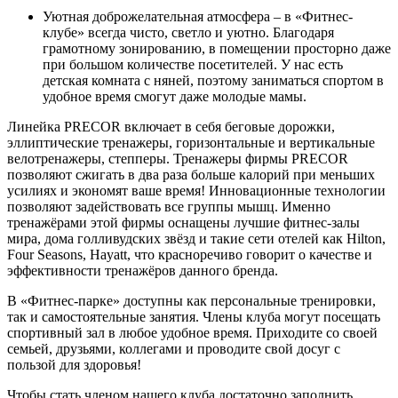
Уютная доброжелательная атмосфера – в «Фитнес-
клубе» всегда чисто, светло и уютно. Благодаря
грамотному зонированию, в помещении просторно даже
при большом количестве посетителей. У нас есть
детская комната с няней, поэтому заниматься спортом в
удобное время смогут даже молодые мамы.
Линейка PRECOR включает в себя беговые дорожки,
эллиптические тренажеры, горизонтальные и вертикальные
велотренажеры, степперы. Тренажеры фирмы PRECOR
позволяют сжигать в два раза больше калорий при меньших
усилиях и экономят ваше время! Инновационные технологии
позволяют задействовать все группы мышц. Именно
тренажёрами этой фирмы оснащены лучшие фитнес-залы
мира, дома голливудских звёзд и такие сети отелей как Hilton,
Four Seasons, Hayatt, что красноречиво говорит о качестве и
эффективности тренажёров данного бренда.
В «Фитнес-парке» доступны как персональные тренировки,
так и самостоятельные занятия. Члены клуба могут посещать
спортивный зал в любое удобное время. Приходите со своей
семьей, друзьями, коллегами и проводите свой досуг с
пользой для здоровья!
Чтобы стать членом нашего клуба достаточно заполнить